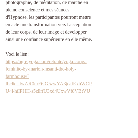
photographie, de méditation, de marche en 
pleine conscience et mes séances 
d'Hypnose, les participantes pourront mettre 
en acte une transformation vers l'acceptation 
de leur corps, de leur image et developper 
ainsi une confiance supérieure en elle même.
Voci le lien:
https://tigre-yoga.com/retraite/yoga-corps-
feminite-by-marion-msanti-the-holy-
farmhouse/?
fbclid=IwAR0nrF6lG5zwYA3jcaIExbWCP
U4l-hiIPHH-s5zllrfU3xd4UxwVf8VBtVU