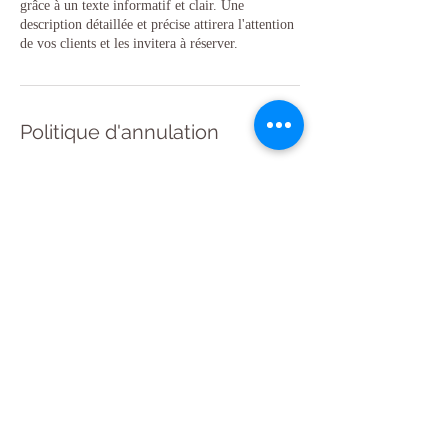
grâce à un texte informatif et clair. Une
description détaillée et précise attirera l'attention
de vos clients et les invitera à réserver.
Politique d'annulation
Pour annuler ou reprogrammer un Rdv merci de
me contacter 24 h à l'avance
Coordonnées
23 Rue Montorgueil, 75001 Paris,
France
126 Rue Championnet, 75018
Paris, France